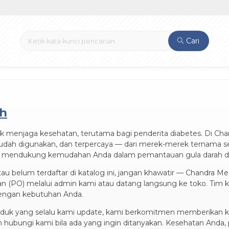
Cari
ah
uk menjaga kesehatan, terutama bagi penderita diabetes. Di Ch
t, mudah digunakan, dan terpercaya — dari merek-merek ternama 
k mendukung kemudahan Anda dalam pemantauan gula darah di r
tau belum terdaftar di katalog ini, jangan khawatir — Chandra M
n (PO) melalui admin kami atau datang langsung ke toko. Tim
 dengan kebutuhan Anda.
oduk yang selalu kami update, kami berkomitmen memberikan
n hubungi kami bila ada yang ingin ditanyakan. Kesehatan Anda, p