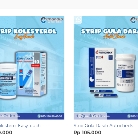
k Order
Quick Order
olesterol EasyTouch
Strip Gula Darah Autocheck
0.000
Rp 105.000