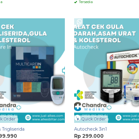
ia
Tersedia
k Order
Quick Order
 Trigliserida
Autocheck 3in1
999.990
Rp 299.000