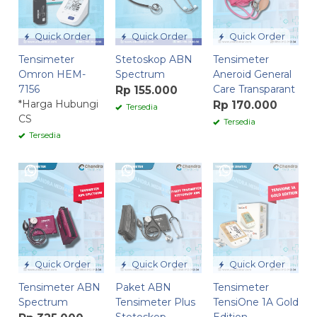
Quick Order
Quick Order
Quick Order
Tensimeter
Stetoskop ABN
Tensimeter
Omron HEM-
Spectrum
Aneroid General
7156
Care Transparant
Rp 155.000
*Harga Hubungi
Rp 170.000
Tersedia
CS
Tersedia
Tersedia
Quick Order
Quick Order
Quick Order
Tensimeter ABN
Paket ABN
Tensimeter
Spectrum
Tensimeter Plus
TensiOne 1A Gold
Stetoskop
Edition