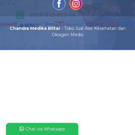
Chandra Medika Blitar
- Toko Jual Alat Kesehatan dan
Oksigen Medis
Chat via Whatsapp