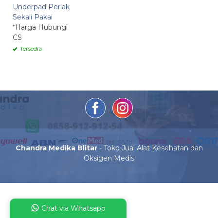
Underpad Perlak
Sekali Pakai
*Harga Hubungi
CS
Tersedia
Chandra Medika Blitar
- Toko Jual Alat Kesehatan dan
Oksigen Medis
Chat via Whatsapp