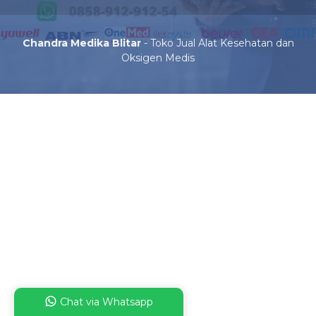
Chandra Medika Blitar
- Toko Jual Alat Kesehatan dan
Oksigen Medis
Chat via Whatsapp