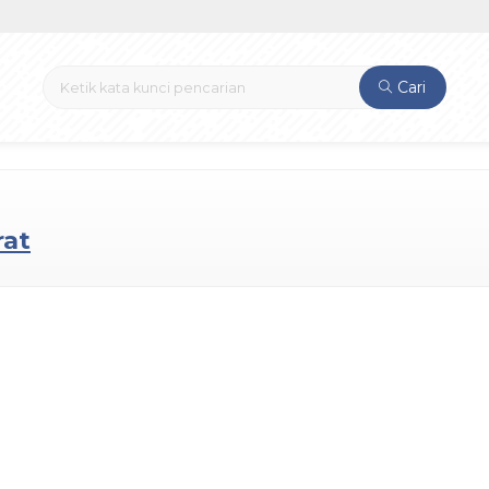
Cari
rat