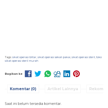
Tags:
sikat operasi blitar
,
sikat operasi sekali pakai
,
sikat operasi steril
,
toko
sikat operasi steril murah
Bagikan ke
Komentar (0)
Artikel Lainnya
Rekomen
Saat ini belum tersedia komentar.