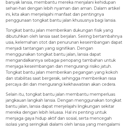
banyak lansia, membantu mereka menjalani kehidupan
sehari-hari dengan lebih nyaman dan aman. Dalam artikel
ini, kita akan menjelajahi manfaat dan pentingnya
penggunaan tongkat bantu jalan khususnya bagi lansia.
Tongkat bantu jalan memberikan dukungan fisik yang
dibutuhkan oleh lansia saat berjalan. Seiring bertambahnya
usia, kelemahan otot dan penurunan keseimbangan dapat
menjadi tantangan yang signifikan. Dengan
menggunakan tongkat bantu jalan, lansia dapat
mengandalkannya sebagai penopang tambahan untuk
menjaga keseimbangan dan mengurangi risiko jatuh.
Tongkat bantu jalan memberikan pegangan yang kokoh
dan stabilitas saat bergerak, sehingga memberikan rasa
percaya diri dan mengurangi kekhawatiran akan cedera.
Selain itu, tongkat bantu jalan membantu memperluas
jangkauan langkah lansia. Dengan menggunakan tongkat
bantu jalan, lansia dapat menjelajahi lingkungan sekitar
mereka dengan lebih leluasa. Hal ini penting untuk
menjaga gaya hidup aktif dan sosial, serta mencegah
isolasi yang seringkali dialami oleh lansia yang mengalami