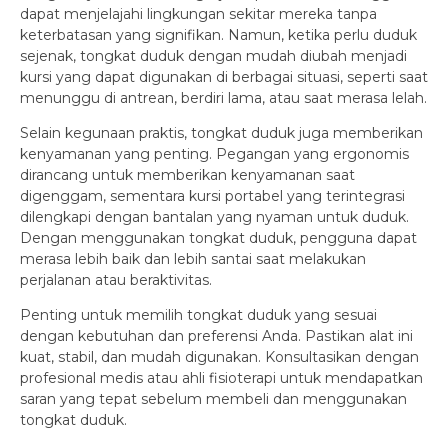
dapat menjelajahi lingkungan sekitar mereka tanpa
keterbatasan yang signifikan. Namun, ketika perlu duduk
sejenak, tongkat duduk dengan mudah diubah menjadi
kursi yang dapat digunakan di berbagai situasi, seperti saat
menunggu di antrean, berdiri lama, atau saat merasa lelah.
Selain kegunaan praktis, tongkat duduk juga memberikan
kenyamanan yang penting. Pegangan yang ergonomis
dirancang untuk memberikan kenyamanan saat
digenggam, sementara kursi portabel yang terintegrasi
dilengkapi dengan bantalan yang nyaman untuk duduk.
Dengan menggunakan tongkat duduk, pengguna dapat
merasa lebih baik dan lebih santai saat melakukan
perjalanan atau beraktivitas.
Penting untuk memilih tongkat duduk yang sesuai
dengan kebutuhan dan preferensi Anda. Pastikan alat ini
kuat, stabil, dan mudah digunakan. Konsultasikan dengan
profesional medis atau ahli fisioterapi untuk mendapatkan
saran yang tepat sebelum membeli dan menggunakan
tongkat duduk.