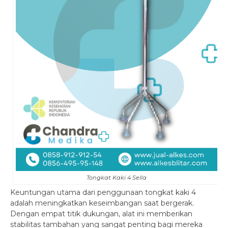
Tongkat Kaki 4 Sella
Keuntungan utama dari penggunaan tongkat kaki 4
adalah meningkatkan keseimbangan saat bergerak.
Dengan empat titik dukungan, alat ini memberikan
stabilitas tambahan yang sangat penting bagi mereka