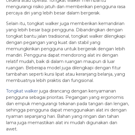
cedera atau operasi. Tongkat walker membantu
mengurangi risiko jatuh dan memberikan pengguna rasa
percaya diri yang lebih besar dalam bergerak.
Selain itu, tongkat walker juga memberikan kemandirian
yang lebih besar bagi pengguna. Dibandingkan dengan
tongkat bantu jalan tradisional, tongkat walker dilengkapi
dengan pegangan yang kuat dan stabil yang
memungkinkan pengguna untuk bergerak dengan lebih
mandiri. Pengguna dapat mendorong alat ini dengan
relatif mudah, baik di dalam ruangan maupun di luar
ruangan. Beberapa model juga dilengkapi dengan fitur
tambahan seperti kursi lipat atau keranjang belanja, yang
membuatnya lebih praktis dan fungsional.
Tongkat walker
juga dirancang dengan kenyamanan
pengguna sebagai prioritas. Pegangan yang ergonomis
dan empuk mengurangi tekanan pada tangan dan lengan,
sehingga pengguna dapat menggunakan alat ini dengan
nyaman sepanjang hari. Bahan yang ringan dan tahan
lama juga memastikan alat ini mudah digunakan dan
awet.