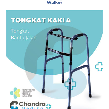
Walker