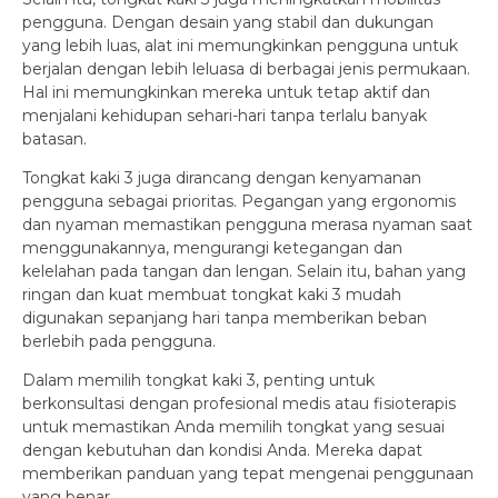
pengguna. Dengan desain yang stabil dan dukungan
yang lebih luas, alat ini memungkinkan pengguna untuk
berjalan dengan lebih leluasa di berbagai jenis permukaan.
Hal ini memungkinkan mereka untuk tetap aktif dan
menjalani kehidupan sehari-hari tanpa terlalu banyak
batasan.
Tongkat kaki 3 juga dirancang dengan kenyamanan
pengguna sebagai prioritas. Pegangan yang ergonomis
dan nyaman memastikan pengguna merasa nyaman saat
menggunakannya, mengurangi ketegangan dan
kelelahan pada tangan dan lengan. Selain itu, bahan yang
ringan dan kuat membuat tongkat kaki 3 mudah
digunakan sepanjang hari tanpa memberikan beban
berlebih pada pengguna.
Dalam memilih tongkat kaki 3, penting untuk
berkonsultasi dengan profesional medis atau fisioterapis
untuk memastikan Anda memilih tongkat yang sesuai
dengan kebutuhan dan kondisi Anda. Mereka dapat
memberikan panduan yang tepat mengenai penggunaan
yang benar.