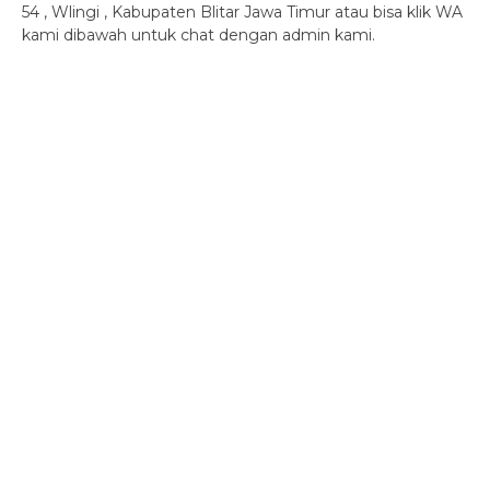
54 , Wlingi , Kabupaten Blitar Jawa Timur atau bisa klik WA
kami dibawah untuk chat dengan admin kami.