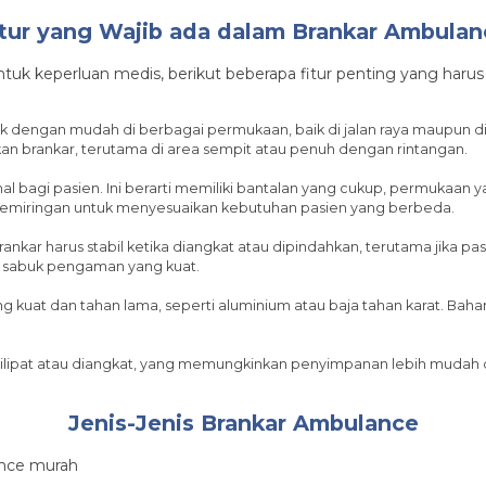
itur yang Wajib ada dalam Brankar Ambulan
tuk keperluan medis, berikut beberapa fitur penting yang harus 
rak dengan mudah di berbagai permukaan, baik di jalan raya maupun
brankar, terutama di area sempit atau penuh dengan rintangan.
agi pasien. Ini berarti memiliki bantalan yang cukup, permukaan yang
miringan untuk menyesuaikan kebutuhan pasien yang berbeda.
Brankar harus stabil ketika diangkat atau dipindahkan, terutama jika pa
n sabuk pengaman yang kuat.
g kuat dan tahan lama, seperti aluminium atau baja tahan karat. Bah
dilipat atau diangkat, yang memungkinkan penyimpanan lebih mu
Jenis-Jenis Brankar Ambulance