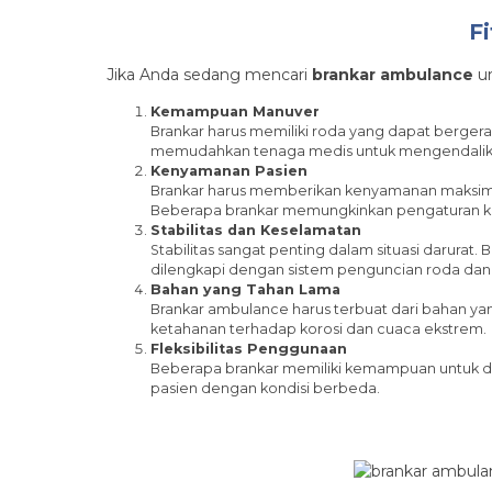
F
Jika Anda sedang mencari
brankar ambulance
un
Kemampuan Manuver
Brankar harus memiliki roda yang dapat berge
memudahkan tenaga medis untuk mengendalikan 
Kenyamanan Pasien
Brankar harus memberikan kenyamanan maksimal b
Beberapa brankar memungkinkan pengaturan ke
Stabilitas dan Keselamatan
Stabilitas sangat penting dalam situasi darurat. 
dilengkapi dengan sistem penguncian roda da
Bahan yang Tahan Lama
Brankar ambulance harus terbuat dari bahan yan
ketahanan terhadap korosi dan cuaca ekstrem.
Fleksibilitas Penggunaan
Beberapa brankar memiliki kemampuan untuk 
pasien dengan kondisi berbeda.