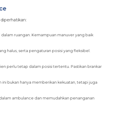
ce
diperhatikan:
 di dalam ruangan. Kemampuan manuver yang baik
 halus, serta pengaturan posisi yang fleksibel.
sien perlu tetap dalam posisi tertentu. Pastikan brankar
an ini bukan hanya memberikan kekuatan, tetapi juga
dah dalam ambulance dan memudahkan penanganan