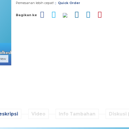
Pemesanan lebih cepat!
Quick Order
Bagikan ke
view
eskripsi
Video
Info Tambahan
Diskusi 