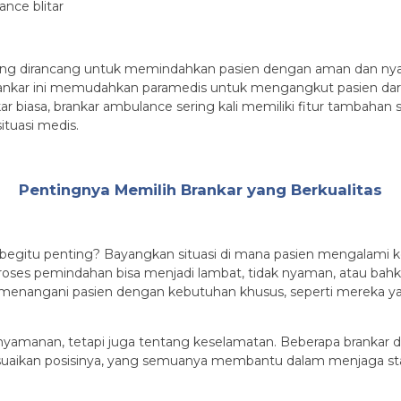
ang dirancang untuk memindahkan pasien dengan aman dan nyam
ankar ini memudahkan paramedis untuk mengangkut pasien dari
ar biasa, brankar ambulance sering kali memiliki fitur tambahan 
ituasi medis.
Pentingnya Memilih Brankar yang Berkualitas
begitu penting? Bayangkan situasi di mana pasien mengalami k
 proses pemindahan bisa menjadi lambat, tidak nyaman, atau ba
at menangani pasien dengan kebutuhan khusus, seperti mereka y
enyamanan, tetapi juga tentang keselamatan. Beberapa brankar
aikan posisinya, yang semuanya membantu dalam menjaga stabil