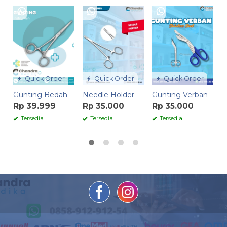
P
R
Quick Order
Quick Order
Quick Order
Gunting Bedah
Needle Holder
Gunting Verban
Rp 39.999
Rp 35.000
Rp 35.000
Tersedia
Tersedia
Tersedia