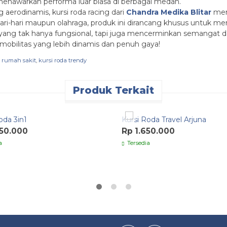
 menawarkan performa luar biasa di berbagai medan.
aerodinamis, kursi roda racing dari
Chandra Medika Blitar
mem
hari-hari maupun olahraga, produk ini dirancang khusus untuk me
yang tak hanya fungsional, tapi juga mencerminkan semangat da
obilitas yang lebih dinamis dan penuh gaya!
a rumah sakit
,
kursi roda trendy
Produk Terkait
k Order
Quick Order
oda 3in1
Kursi Roda Travel Arjuna
350.000
Rp 1.650.000
a
Tersedia