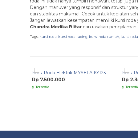
roda ini tidak hanya tampil menawan, tetapi juga
Dengan manuver yang responsif dan struktur yang 
dan stabilitas maksimal. Cocok untuk kegiatan se
Jangan lewatkan kesempatan memiliki kursi roda 
Chandra Medika Blitar
dan rasakan pengalaman m
Tags:
kursi roda
,
kursi roda racing
,
kursi roda rumah
,
kursi rod
Quick Order
Quic
Kursi Roda Elektrik MYSELA KY123
Kursi R
Rp 7.500.000
Rp 2.
Tersedia
Tersedi