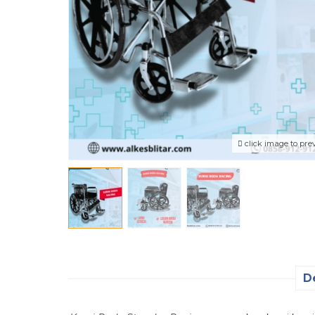
click image to pre
D