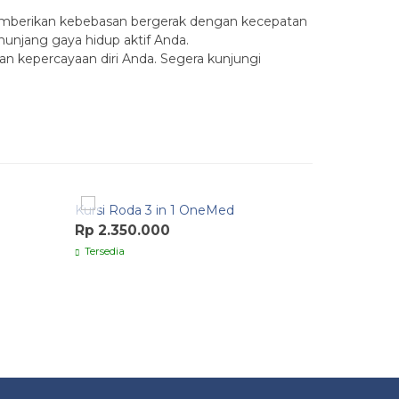
berikan kebebasan bergerak dengan kecepatan
nunjang gaya hidup aktif Anda.
n kepercayaan diri Anda. Segera kunjungi
Quick Order
Quick O
Kursi Roda 3 in 1 OneMed
Kursi Rod
Rp 2.350.000
Rp 1.700
Tersedia
Tersedia