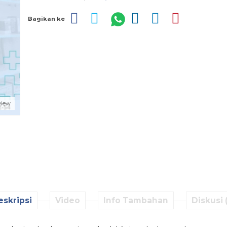
Bagikan ke
view
eskripsi
Video
Info Tambahan
Diskusi 