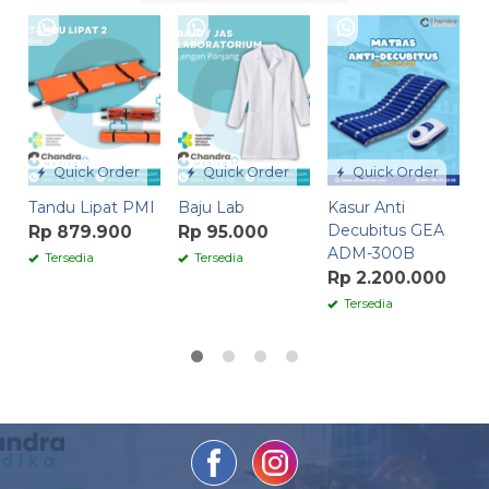
K
P
R
Quick Order
Quick Order
Quick Order
Tandu Lipat PMI
Baju Lab
Kasur Anti
Decubitus GEA
Rp 879.900
Rp 95.000
ADM-300B
Tersedia
Tersedia
Rp 2.200.000
Tersedia