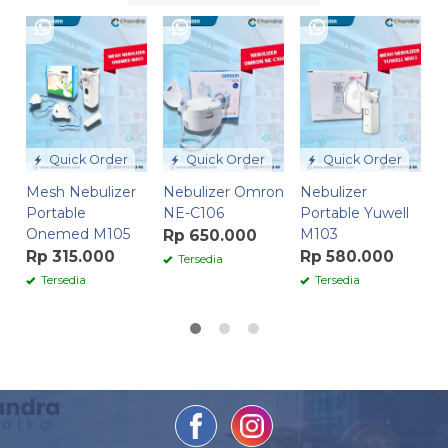
N
N
R
Quick Order
Quick Order
Quick Order
Mesh Nebulizer
Nebulizer Omron
Nebulizer
Portable
NE-C106
Portable Yuwell
Onemed M105
M103
Rp 650.000
Rp 315.000
Rp 580.000
Tersedia
Tersedia
Tersedia