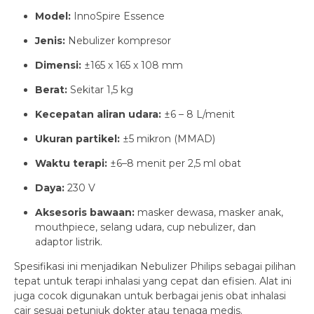
Model:
InnoSpire Essence
Jenis:
Nebulizer kompresor
Dimensi:
±165 x 165 x 108 mm
Berat:
Sekitar 1,5 kg
Kecepatan aliran udara:
±6 – 8 L/menit
Ukuran partikel:
±5 mikron (MMAD)
Waktu terapi:
±6–8 menit per 2,5 ml obat
Daya:
230 V
Aksesoris bawaan:
masker dewasa, masker anak,
mouthpiece, selang udara, cup nebulizer, dan
adaptor listrik.
Spesifikasi ini menjadikan Nebulizer Philips sebagai pilihan
tepat untuk terapi inhalasi yang cepat dan efisien. Alat ini
juga cocok digunakan untuk berbagai jenis obat inhalasi
cair sesuai petunjuk dokter atau tenaga medis.