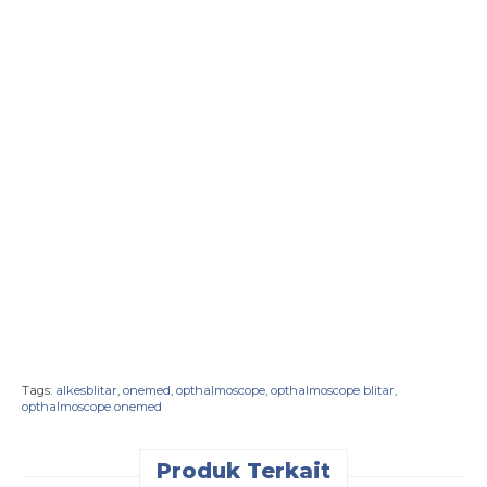
Tags:
alkesblitar
,
onemed
,
opthalmoscope
,
opthalmoscope blitar
,
opthalmoscope onemed
Produk Terkait