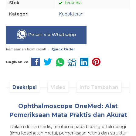
Stok
Tersedia
Kategori
Kedokteran
Pesan via Whatsapp
Pemesanan lebih cepat!
Quick Order
Bagikan ke
Deskripsi
Video
Info Tambahan
D
Ophthalmoscope OneMed: Alat
Pemeriksaan Mata Praktis dan Akurat
Dalam dunia medis, terutama pada bidang oftalmologi
(ilmu kesehatan mata), pemeriksaan retina dan struktur