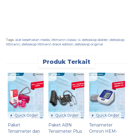
Tags:
alat kesehatan medis
,
littmann classic iii
,
stetoskop dokter
,
stetoskop
littmann
,
stetoskop littmann black edition
,
stetoskop original
Produk Terkait
T
D
V
R
Quick Order
Quick Order
Quick Order
Paket
Paket ABN
Tensimeter
Tensimeter dan
Tensimeter Plus
Omron HEM-