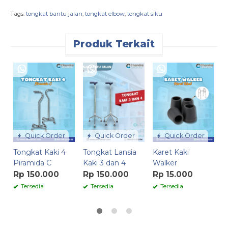
Tags:
tongkat bantu jalan
,
tongkat elbow
,
tongkat siku
Produk Terkait
T
L
R
Quick Order
Quick Order
Quick Order
Tongkat Kaki 4
Tongkat Lansia
Karet Kaki
Piramida C
Kaki 3 dan 4
Walker
Rp 150.000
Rp 150.000
Rp 15.000
Tersedia
Tersedia
Tersedia