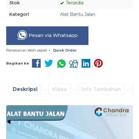
Stok
Tersedia
Kategori
Alat Bantu Jalan
Pesan via Whatsapp
Pemesanan lebih cepat!
Quick Order
Bagikan ke
Deskripsi
Video
Info Tambahan
D