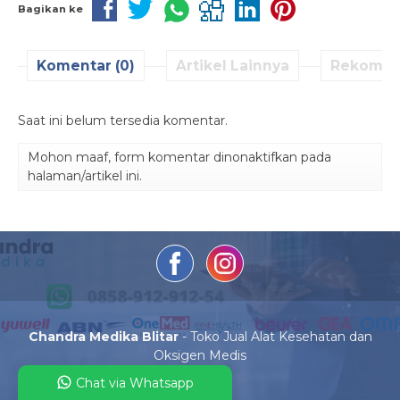
Bagikan ke
Komentar (0)
Artikel Lainnya
Rekomen
Saat ini belum tersedia komentar.
Mohon maaf, form komentar dinonaktifkan pada
halaman/artikel ini.
Chandra Medika Blitar
- Toko Jual Alat Kesehatan dan
Oksigen Medis
Chat via Whatsapp