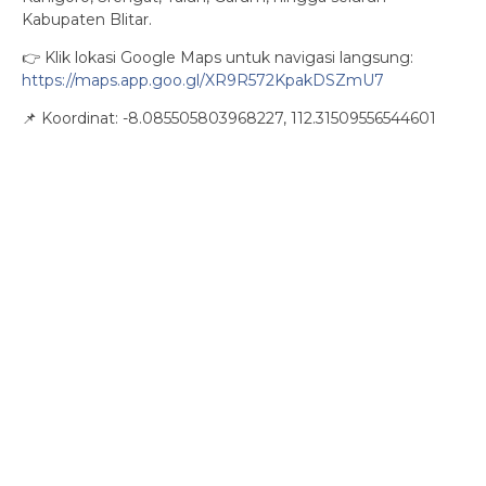
Kabupaten Blitar.
👉 Klik lokasi Google Maps untuk navigasi langsung:
https://maps.app.goo.gl/XR9R572KpakDSZmU7
📌 Koordinat: -8.085505803968227, 112.31509556544601