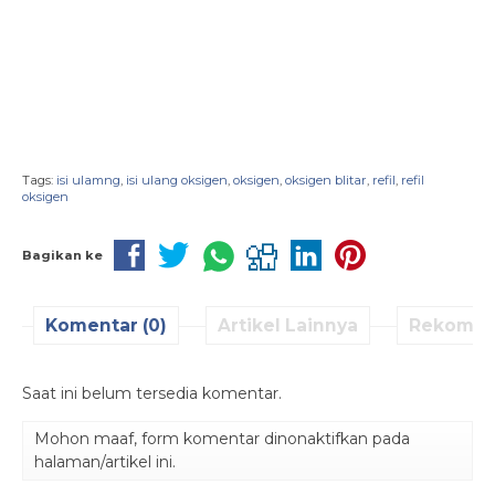
Tags:
isi ulamng
,
isi ulang oksigen
,
oksigen
,
oksigen blitar
,
refil
,
refil
oksigen
Bagikan ke
Komentar (0)
Artikel Lainnya
Rekomen
Saat ini belum tersedia komentar.
Mohon maaf, form komentar dinonaktifkan pada
halaman/artikel ini.