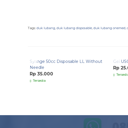
Tags:
duk lubang
,
duk lubang disposable
,
duk lubang onemed
,
Quick Order
Quic
Syringe 50cc Disposable LL Without
Gel US
Needle
Rp 25
Rp 35.000
Tersedi
Tersedia