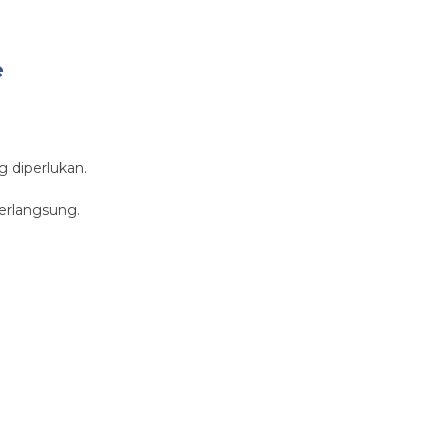
e
g diperlukan.
erlangsung.