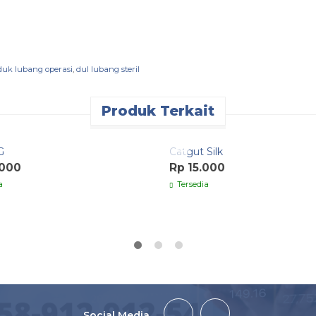
duk lubang operasi
,
dul lubang steril
Produk Terkait
k Order
Quick Order
G
Catgut Silk
.000
Rp 15.000
a
Tersedia
Social Media