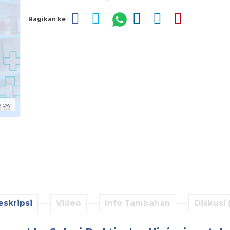
Bagikan ke
view
eskripsi
Video
Info Tambahan
Diskusi 