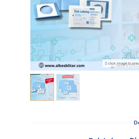
click image to pre
D