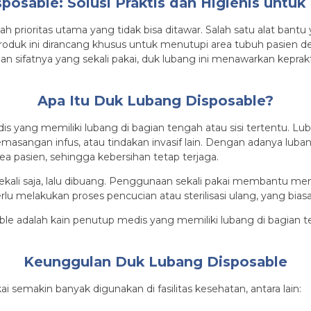
posable: Solusi Praktis dan Higienis untuk
h prioritas utama yang tidak bisa ditawar. Salah satu alat bantu
Produk ini dirancang khusus untuk menutupi area tubuh pasien
 sifatnya yang sekali pakai, duk lubang ini menawarkan keprakti
Apa Itu Duk Lubang Disposable?
s yang memiliki lubang di bagian tengah atau sisi tertentu. Lub
, pemasangan infus, atau tindakan invasif lain. Dengan adanya l
a pasien, sehingga kebersihan tetap terjaga.
n sekali saja, lalu dibuang. Penggunaan sekali pakai membantu m
perlu melakukan proses pencucian atau sterilisasi ulang, yang b
Keunggulan Duk Lubang Disposable
 semakin banyak digunakan di fasilitas kesehatan, antara lain: