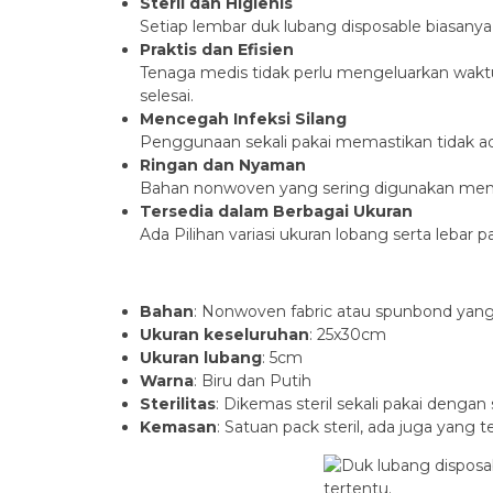
Steril dan Higienis
Setiap lembar duk lubang disposable biasanya t
Praktis dan Efisien
Tenaga medis tidak perlu mengeluarkan waktu
selesai.
Mencegah Infeksi Silang
Penggunaan sekali pakai memastikan tidak a
Ringan dan Nyaman
Bahan nonwoven yang sering digunakan memb
Tersedia dalam Berbagai Ukuran
Ada Pilihan variasi ukuran lobang serta leb
Bahan
: Nonwoven fabric atau spunbond yang 
Ukuran keseluruhan
: 25x30cm
Ukuran lubang
: 5cm
Warna
: Biru dan Putih
Sterilitas
: Dikemas steril sekali pakai den
Kemasan
: Satuan pack steril, ada juga yang 