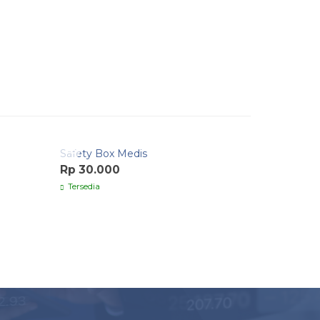
Quick Order
Quick O
Safety Box Medis
Foley Cat
Rp 30.000
Rp 20.0
Tersedia
Tersedia