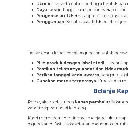
Ukuran
: Tersedia dalam berbagai bentuk dan 
Daya serap
: Tinggi, mampu menyerap cairan 
Pengemasan
: Dikemas rapat dalam plastik a
Penggunaan
: Sekali pakai. Tidak boleh digu
Tidak semua kapas cocok digunakan untuk perawat
Pilih produk dengan label steril
. Hindari k
Pastikan teksturnya padat dan tidak mud
Periksa tanggal kedaluwarsa
. Jangan gun
Gunakan merek terpercaya
. Produk dari m
Belanja Kap
Percayakan kebutuhan
kapas pembalut luka
And
yang tetap ramah di kantong.
Kami memahami pentingnya menjaga luka tetap ber
digunakan di fasilitas kesehatan maupun kebutuha