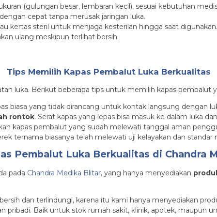
ukuran (gulungan besar, lembaran kecil), sesuai kebutuhan medis
dengan cepat tanpa merusak jaringan luka.
tau kertas steril untuk menjaga kesterilan hingga saat digunakan
nakan ulang meskipun terlihat bersih.
Tips Memilih Kapas Pembalut Luka Berkualitas
an luka. Berikut beberapa tips untuk memilih kapas pembalut y
apas biasa yang tidak dirancang untuk kontak langsung dengan lu
ah rontok
. Serat kapas yang lepas bisa masuk ke dalam luka dan
akan kapas pembalut yang sudah melewati tanggal aman pengg
erek ternama biasanya telah melewati uji kelayakan dan standar 
as Pembalut Luka Berkualitas di Chandra M
a pada
Chandra Medika Blitar
, yang hanya menyediakan
produk
sih dan terlindungi, karena itu kami hanya menyediakan produ
n pribadi. Baik untuk stok rumah sakit, klinik, apotek, maupun