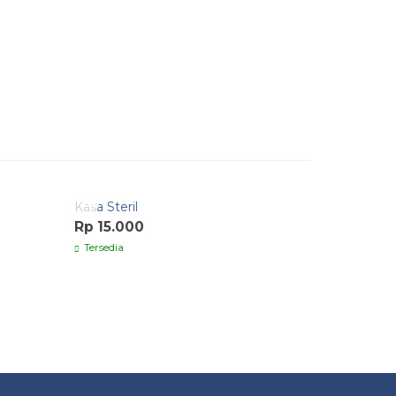
Quick Order
Quick O
Kasa Steril
Foley Cat
Rp 15.000
Rp 20.0
Tersedia
Tersedia