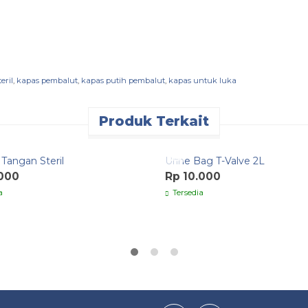
eril
,
kapas pembalut
,
kapas putih pembalut
,
kapas untuk luka
Produk Terkait
k Order
Quick Order
Tangan Steril
Urine Bag T-Valve 2L
.000
Rp 10.000
a
Tersedia