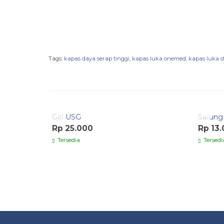
Tags:
kapas daya serap tinggi
,
kapas luka onemed
,
kapas luka st
Quick Order
Quic
Gel USG
Sarung 
Rp 25.000
Rp 13
Tersedia
Tersedi