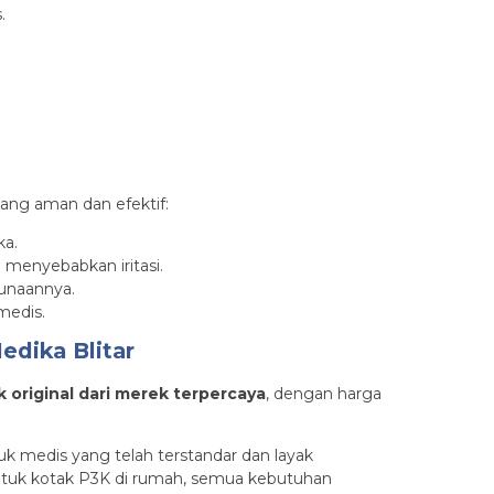
.
.
ang aman dan efektif:
ka.
 menyebabkan iritasi.
unaannya.
medis.
edika Blitar
 original dari merek terpercaya
, dengan harga
k medis yang telah terstandar dan layak
 untuk kotak P3K di rumah, semua kebutuhan