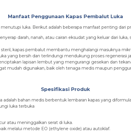
Manfaat Penggunaan Kapas Pembalut Luka
enutupi luka. Berikut adalah beberapa manfaat penting dari pro
yerap darah, nanah, atau cairan eksudat yang keluar dari luk
 steril, kapas pembalut membantu menghalangi masuknya mikro
i luka yang bersih dan terlindungi mendukung proses regeneras
enciptakan lapisan lembut yang mengurangi gesekan dan tekana
angat mudah digunakan, baik oleh tenaga medis maupun penggu
Spesifikasi Produk
cur atau meninggalkan serat di luka.
ik melalui metode EO (ethylene oxide) atau autoklaf.