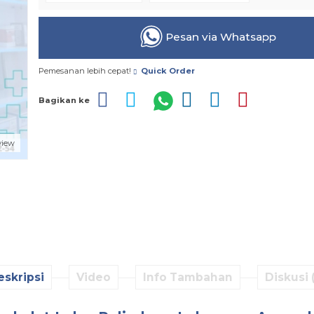
Pesan via Whatsapp
Pemesanan lebih cepat!
Quick Order
Bagikan ke
view
eskripsi
Video
Info Tambahan
Diskusi 