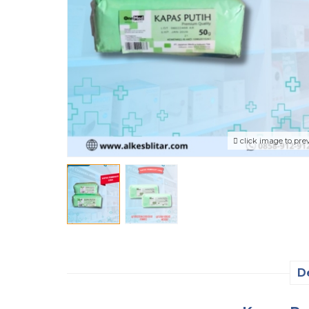
click image to pre
D