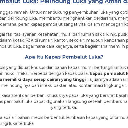
mbalut Luka: Pelindung Luka yang Aman da
 dianggap remeh. Untuk mendukung penyembuhan luka yang optim
p dan pelindung luka, membantu menghentikan perdarahan, meny
ihat sederhana, peran kapas pembalut sangat vital dalam mencega
i fasilitas layanan kesehatan, mulai dari rumah sakit, klinik, pus
b dalam kotak P3K di rumah, kantor, sekolah, maupun kendaraan pr
alut luka, bagaimana cara kerjanya, serta bagaimana memilih p
Apa Itu Kapas Pembalut Luka?
s yang dibuat khusus dari bahan kapas murni, berfungsi untuk
ari risiko infeksi. Berbeda dengan kapas biasa,
kapas pembalut lu
memiliki daya serap cairan yang tinggi
. Tujuannya adalah un
melindunginya dari infeksi bakteri atau kontaminasi lingkungan.
 kasa steril dan perban, khususnya pada luka yang bersifat basa
kapas pembalut luka dapat digunakan langsung setelah pembersi
yang terluka.