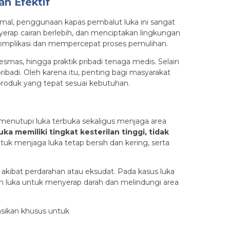
n Efektif
al, penggunaan kapas pembalut luka ini sangat
erap cairan berlebih, dan menciptakan lingkungan
h komplikasi dan mempercepat proses pemulihan.
kesmas, hingga praktik pribadi tenaga medis. Selain
ibadi. Oleh karena itu, penting bagi masyarakat
roduk yang tepat sesuai kebutuhan.
 menutupi luka terbuka sekaligus menjaga area
ka memiliki tingkat kesterilan tinggi, tidak
tuk menjaga luka tetap bersih dan kering, serta
h akibat perdarahan atau eksudat. Pada kasus luka
han luka untuk menyerap darah dan melindungi area