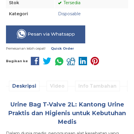
Stok
Tersedia
Kategori
Disposable
Pesan via Whatsapp
Pemesanan lebih cepat!
Quick Order
Bagikan ke
Deskripsi
Video
Info Tambahan
D
Urine Bag T-Valve 2L: Kantong Urine
Praktis dan Higienis untuk Kebutuhan
Medis
Dalam dunia medis, penggunaan alat kesehatan yang