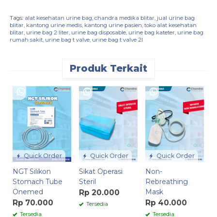
Tags:
alat kesehatan urine bag
,
chandra medika blitar
,
jual urine bag
blitar
,
kantong urine medis
,
kantong urine pasien
,
toko alat kesehatan
blitar
,
urine bag 2 liter
,
urine bag disposable
,
urine bag kateter
,
urine bag
rumah sakit
,
urine bag t valve
,
urine bag t valve 2l
Produk Terkait
M
O
R
Quick Order
Quick Order
Quick Order
NGT Silikon
Sikat Operasi
Non-
Stomach Tube
Steril
Rebreathing
Onemed
Mask
Rp 20.000
Rp 70.000
Rp 40.000
Tersedia
Tersedia
Tersedia