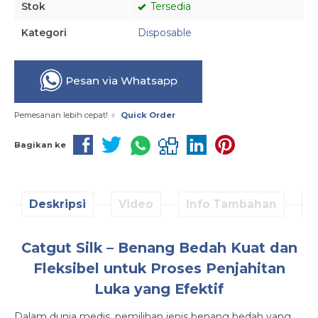
Stok
Tersedia
Kategori
Disposable
Pesan via Whatsapp
Pemesanan lebih cepat!
Quick Order
Bagikan ke
Deskripsi
Video
Info Tambahan
D
Catgut Silk – Benang Bedah Kuat dan
Fleksibel untuk Proses Penjahitan
Luka yang Efektif
Dalam dunia medis, pemilihan jenis benang bedah yang