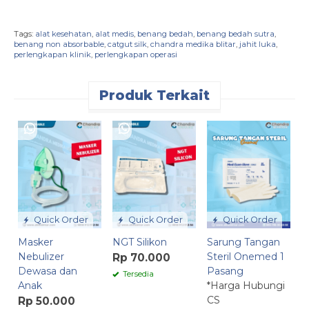
Tags:
alat kesehatan
,
alat medis
,
benang bedah
,
benang bedah sutra
,
benang non absorbable
,
catgut silk
,
chandra medika blitar
,
jahit luka
,
perlengkapan klinik
,
perlengkapan operasi
Produk Terkait
U
S
*
C
Quick Order
Quick Order
Quick Order
Masker
NGT Silikon
Sarung Tangan
Nebulizer
Steril Onemed 1
Rp 70.000
Dewasa dan
Pasang
Tersedia
Anak
*Harga Hubungi
CS
Rp 50.000